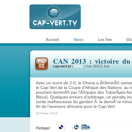
Accueil
News
Les îles
Gl
CAN 2013 : victoire d
Fev
02
cap-vert.tv
|
news
|
Vue 36521 fois
Avec un score de 2-0, le Ghana a Ã©liminÃ© samed
le Cap-Vert de la Coupe d'Afrique des Nations, au 
pourtant dominÃ© par l'Ã©quipe des TubarÃµes Az
Bleus). Quelques erreurs d'arbitrage, un penalty in
sortie malheureuse du gardien Ã la derniÃ¨re minu
fin de l'aventure africaine pour le Cap-Vert.
02 Février 2013
Partager:
|
|
|
|