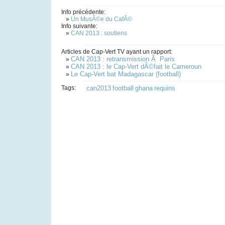
Info précédente:
»
Un MusÃ©e du CafÃ©
Info suivante:
»
CAN 2013 : soutiens
Articles de Cap-Vert TV ayant un rapport:
CAN 2013 : retransmission Ã Paris
»
CAN 2013 : le Cap-Vert dÃ©fait le Cameroun
»
Le Cap-Vert bat Madagascar (football)
»
Tags:
can2013
football
ghana
requins