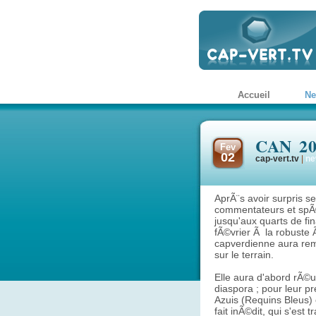
Accueil
N
CAN 201
Fev
02
cap-vert.tv
|
ne
AprÃ¨s avoir surpris s
commentateurs et spÃ©
jusqu'aux quarts de f
fÃ©vrier Ã la robuste 
capverdienne aura remp
sur le terrain.
Elle aura d'abord rÃ©u
diaspora ; pour leur p
Azuis (Requins Bleus)
fait inÃ©dit, qui s'es