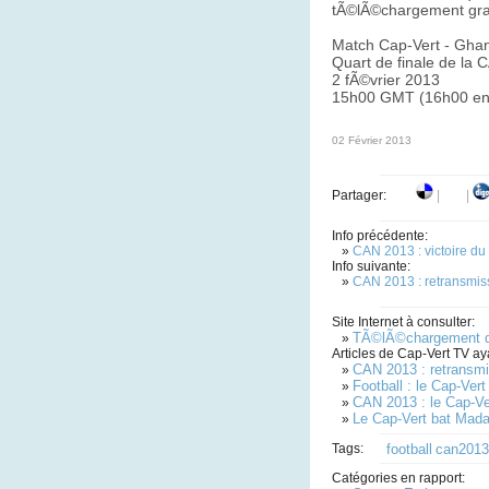
tÃ©lÃ©chargement grat
Match Cap-Vert - Gha
Quart de finale de la
2 fÃ©vrier 2013
15h00 GMT (16h00 en 
02 Février 2013
Partager:
|
|
Info précédente:
»
CAN 2013 : victoire d
Info suivante:
»
CAN 2013 : retransmis
Site Internet à consulter:
TÃ©lÃ©chargement d
»
Articles de Cap-Vert TV ay
CAN 2013 : retransm
»
Football : le Cap-Ver
»
CAN 2013 : le Cap-Ve
»
Le Cap-Vert bat Madag
»
Tags:
football
can2013
Catégories en rapport: