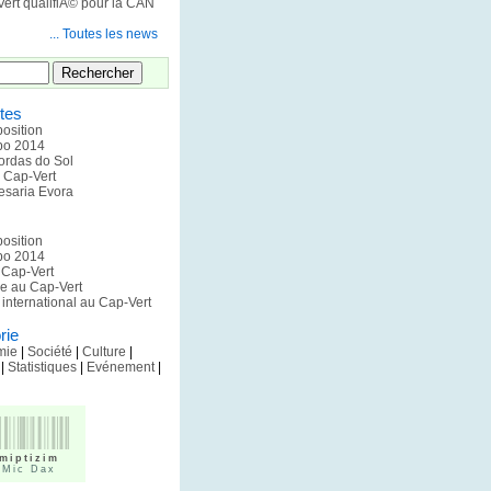
-Vert qualifiÃ© pour la CAN
... Toutes les news
tes
position
xpo 2014
ordas do Sol
u Cap-Vert
esaria Evora
position
xpo 2014
u Cap-Vert
pe au Cap-Vert
international au Cap-Vert
rie
mie
|
Société
|
Culture
|
|
Statistiques
|
Evénement
|
miptizim
 Mic Dax