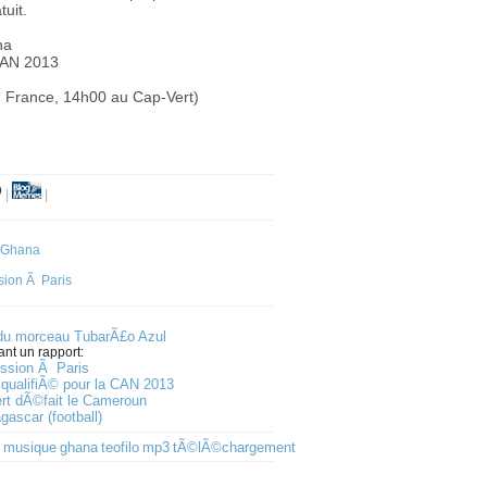
uit.
na
 CAN 2013
France, 14h00 au Cap-Vert)
|
|
u Ghana
sion Ã Paris
u morceau TubarÃ£o Azul
ant un rapport:
ission Ã Paris
t qualifiÃ© pour la CAN 2013
rt dÃ©fait le Cameroun
ascar (football)
musique
ghana
teofilo
mp3
tÃ©lÃ©chargement