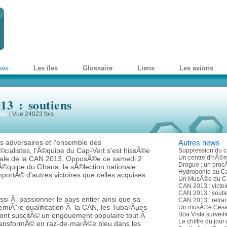
ews
Les îles
Glossaire
Liens
Les avions
3 : soutiens
ws
|
Vue 24023 fois
es adversaires et l'ensemble des
Autres news
cialistes, l'Ã©quipe du Cap-Vert s'est hissÃ©e
Suppression du ca
Un centre d'hÃ©m
inale de la CAN 2013. OpposÃ©e ce samedi 2
Drogue : un procÃ
Ã©quipe du Ghana, la sÃ©lection nationale
Hydroponie au Ca
ortÃ© d'autres victoires que celles acquises
Un MusÃ©e du C
CAN 2013 : victo
CAN 2013 : souti
ssi Ã passionner le pays entier ainsi que sa
CAN 2013 : retra
remiÃ¨re qualification Ã la CAN, les TubarÃµes
Un musÃ©e Cesa
Boa Vista surveil
 ont suscitÃ© un engouement populaire tout Ã
Le chiffre du jour
t transformÃ© en raz-de-marÃ©e bleu dans les