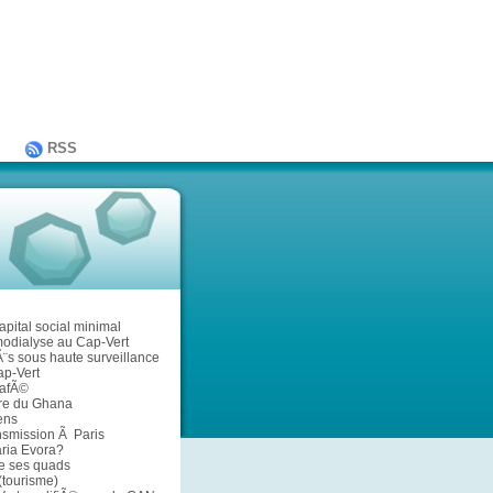
RSS
pital social minimal
odialyse au Cap-Vert
¨s sous haute surveillance
p-Vert
afÃ©
ire du Ghana
ens
nsmission Ã Paris
ria Evora?
le ses quads
 (tourisme)