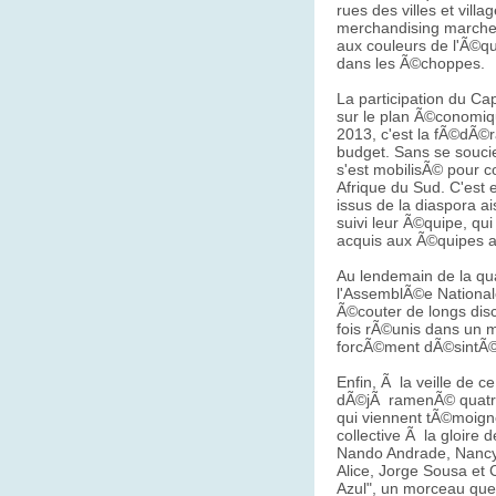
rues des villes et villa
merchandising marche 
aux couleurs de l'Ã©qu
dans les Ã©choppes.
La participation du Ca
sur le plan Ã©conomiq
2013, c'est la fÃ©dÃ©ra
budget. Sans se souci
s'est mobilisÃ© pour c
Afrique du Sud. C'est 
issus de la diaspora a
suivi leur Ã©quipe, qu
acquis aux Ã©quipes a
Au lendemain de la qua
l'AssemblÃ©e Nationa
Ã©couter de longs di
fois rÃ©unis dans un 
forcÃ©ment dÃ©sintÃ
Enfin, Ã la veille de 
dÃ©jÃ ramenÃ© quatre 
qui viennent tÃ©moigne
collective Ã la gloire 
Nando Andrade, Nancy 
Alice, Jorge Sousa et
Azul", un morceau que