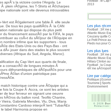
Football : le Cap
ges aprÃ¨s la victoire contre l'Angola. Le
2013
Ã plein rÃ©gime, les T-Shirts et Ã©charpes
ipe nationale sont vite devenus introuvables
p-Vert est Ã©galement une fable Ã elle seule
Les plus récen
ue. De tous les pays qualifiÃ©s Ã la CAN
Football : 3Ã¨me 
tion nationale qui dispose du plus petit
Atlantic Music E
er du financement assurÃ© par la FIFA, le pays
Ceuzany quitte C
ontribuer au coÃ»t du sÃ©jour de l'Ã©quipe en
Le Petit Prince a
en nombre infime que les supporters - tous
Pieds nus pour C
isÃ©e des Etats-Unis ou des Pays-Bas - ont
i a dÃ» jouer dans des stades le plus souvent
Les plus lues
dverses (Afrique du Sud, Angola, Maroc).
Football : 3Ã¨me 
Atlantic Music E
lification du Cap-Vert aux quarts de finale,
Hillary Clinton a
Football : la Cou
le a consacrÃ© de longues minutes Ã
4Ã¨me aÃ©roport 
scours dithyrambiques de dÃ©putÃ©s pour une
mÃªme Ã©lan d'union patriotique pas
Lire par catégo
©ressÃ©e.
Politique
|
Econo
Tourisme
|
Sports
ce match historique contre une Ã©quipe qui a
Environnement
fois la Coupe Ã Accra, ce sont les artistes
r de leur ferveur en signant une oeuvre
des hÃ©ros du ballon rond. Teofilo Chantre,
Vieira, Gabriela Mendes, Vlu, Diva, Maria
© 2026
Dur
 Constantino Cardoso interprÃ¨tent "TubarÃ£o
Rédaction:
 le label Harmonia propose en