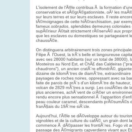
L'isolement de l'Ã®le contribua Ã la formation d'u
conservatrice et sÃ©grÃ©gationniste, oÃ¹ les maÃ
sur leurs terres et sur leurs esclaves. Il reste encor
tÃ©moignages de cette hiÃ©rarchisation, par exemp
fameux
sobrados
, splendides demeures coloniales 
supÃ©rieur Ã©tait strictement rÃ©servÃ© aux propr
que les esclaves ou domestiques se partageaient le
chaussÃ©e.
On distinguera arbitrairement trois zones principal
Filipe Ã l'Ouest, la trÃ¨s belle et langoureuse capit
avec ses 28000 habitants (sur un total de 38000), la
Mosteiros au Nord Est, et ChÃ£ das Caldeiras ("pra
chaudrons"), un ancien cratÃ¨re effondrÃ©, gigant
dizaine de kilomÃ¨tres de diamÃ¨tre, extraordinaire
paysages de roches noires, oppressant avec sa barr
faite de parois de prÃ¨s d'un kilomÃ¨tre de hauteur
volcan de 2829 mÃ¨tres a surgi. Les coulÃ©es de l
plus anciennes, achÃ¨vent de crÃ©er un environne
rendu encore plus sensationnel Ã l'apparition d'en
peau couleur caramel, descendants prÃ©sumÃ©s d'
franÃ§ais du 19Ã¨me siÃ¨cle.
Aujourd'hui, l'Ã®le se dÃ©veloppe autour du touris
vignobles et de la culture du cafÃ©, un grain dont l
commence Ã dÃ©passer les frontiÃ¨res. Fogo vit a
passage des Ã©migrants capverdiens vivant aux Et