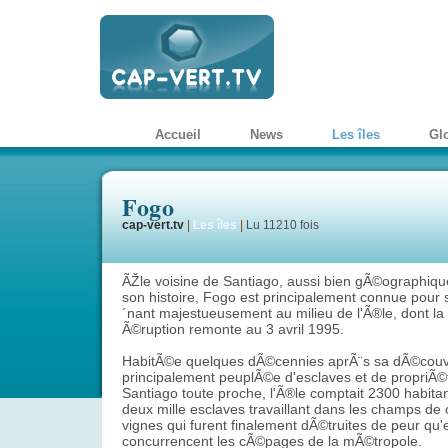
Accueil
News
Les îles
Gl
Fogo
cap-vert.tv
|
Les îles
|
Lu 11210 fois
ÃŽle voisine de Santiago, aussi bien gÃ©ographiq
son histoire, Fogo est principalement connue pour 
´nant majestueusement au milieu de l'Ã®le, dont la
Ã©ruption remonte au 3 avril 1995.
HabitÃ©e quelques dÃ©cennies aprÃ¨s sa dÃ©couv
principalement peuplÃ©e d'esclaves et de propriÃ©
Santiago toute proche, l'Ã®le comptait 2300 habita
deux mille esclaves travaillant dans les champs de
vignes qui furent finalement dÃ©truites de peur qu'
concurrencent les cÃ©pages de la mÃ©tropole.