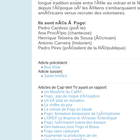
longue tradition existe entre l'Ã®le au volcan et l
depuis l'Ã©poque oÃ¹ les Ã®liens s'embarquaient su
amÃ©ricains venus recruter des volontaires.
Ils sont nÃ©s Ã Fogo:
Pedro Cardoso (poÃ¨te)
Ana ProcÃ³pio (chanteuse)
Henrique Teixeira de Sousa (Ã©crivain)
Antonio Carreira (historien)
Pedro Pires (prÃ©sident de la RÃ©publique)
Article précédent:
»
Boa Vista
Article suivant:
»
Santo AntÃ£o
Articles de Cap-Vert TV ayant un rapport:
»
Un MusÃ©e du CafÃ©
»
Fogo : pas de risque d'Ã©ruption
»
Un hÃ´pital en donation
»
Le chiffre du jour
»
Le volcan de Fogo en kayak
»
Fogo: fermeture temporaire de l'aÃ©rodrome
»
L'OPEP co-finance le rÃ©seau Ã©lectrique
»
Fogo: l'aÃ©roport subira des travaux
»
Des bateaux pour Fogo et Brava
»
Fogo sans carburant
»
Augmenter la production de vin