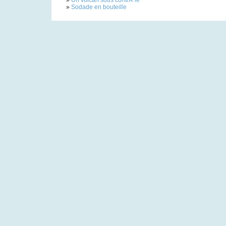
»
Un volcan sous contrÃ´le
»
Sodade en bouteille