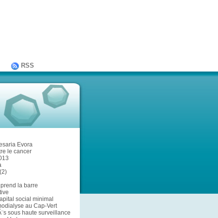
RSS
esaria Evora
re le cancer
013
a
(2)
 prend la barre
ive
pital social minimal
odialyse au Cap-Vert
¨s sous haute surveillance