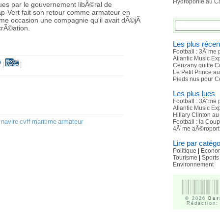
Hydroponie au Ca
lues par le gouvernement libÃ©ral de
ap-Vert fait son retour comme armateur en
ªme occasion une compagnie qu'il avait dÃ©jÃ
crÃ©ation.
Les plus récen
Football : 3Ã¨me 
Atlantic Music E
|
|
Ceuzany quitte C
Le Petit Prince a
Pieds nus pour C
Les plus lues
Football : 3Ã¨me 
Atlantic Music E
Hillary Clinton a
navire
cvff
maritime
armateur
Football : la Cou
4Ã¨me aÃ©roport 
Lire par catégo
Politique
|
Econo
Tourisme
|
Sports
Environnement
© 2026
Dur
Rédaction: