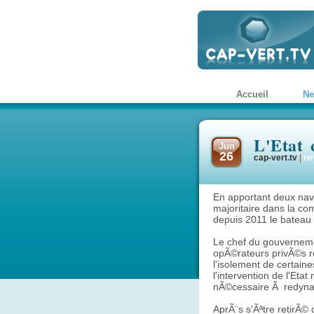
Accueil
N
L'Etat 
Jun
26
cap-vert.tv
|
ne
En apportant deux navi
majoritaire dans la co
depuis 2011 le bateau 
Le chef du gouvernem
opÃ©rateurs privÃ©s r
l'isolement de certaine
l'intervention de l'Eta
nÃ©cessaire Ã redynam
AprÃ¨s s'Ãªtre retirÃ©