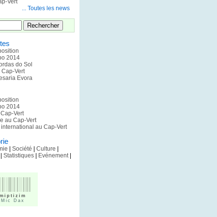
p-Vert
... Toutes les news
tes
position
xpo 2014
ordas do Sol
u Cap-Vert
esaria Evora
position
xpo 2014
u Cap-Vert
pe au Cap-Vert
international au Cap-Vert
rie
mie
|
Société
|
Culture
|
|
Statistiques
|
Evénement
|
miptizim
 Mic Dax