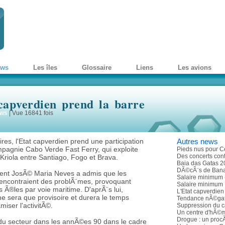
ews
Les îles
Glossaire
Liens
Les avions
capverdien prend la barre
ws
|
Vue 16841 fois
res, l'Etat capverdien prend une participation
Autres news
mpagnie Cabo Verde Fast Ferry, qui exploite
Pieds nus pour C
Des concerts cont
Kriola entre Santiago, Fogo et Brava.
Baia das Gatas 2
DÃ©cÃ¨s de Ban
ent JosÃ© Maria Neves a admis que les
Salaire minimum 
encontraient des problÃ¨mes, provoquant
Salaire minimum
s Ã®les par voie maritime. D'aprÃ¨s lui,
L'Etat capverdien
t ne sera que provisoire et durera le temps
Tendance nÃ©gat
iser l'activitÃ©.
Suppression du ca
Un centre d'hÃ©m
Drogue : un procÃ
 du secteur dans les annÃ©es 90 dans le cadre