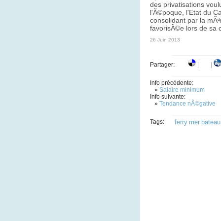
des privatisations vou
l'Ã©poque, l'Etat du C
consolidant par la mÃ
favorisÃ©e lors de sa 
26 Juin 2013
Partager:
|
|
Info précédente:
»
Salaire minimum
Info suivante:
»
Tendance nÃ©gative
Tags:
ferry
mer
bateau