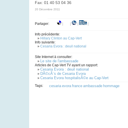
Fax: 01 40 53 04 36
20 Décembre 2011
Partager:
|
|
|
|
Info précédente:
»
Hillary Clinton au Cap-Vert
Info suivante:
»
Cesaria Evora : deuil national
Site Internet à consulter:
Le site de l'ambassade
»
Articles de Cap-Vert TV ayant un rapport:
Cesaria Evora : deuil national
»
DÃ©cÃ¨s de Cesaria Evora
»
Cesaria Evora hospitalisÃ©e au Cap-Vert
»
Tags:
cesaria
evora
france
ambassade
hommage