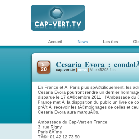
Accueil
News
Les îles
Gl
Cesaria Evora : condo
Dec
20
cap-vert.tv
|
news
|
Vue 45203 fois
En France et Ã Paris plus spÃ©cifiquement, les ad
Cesaria Evora pourront rendre un dernier hommage
disparue le 17 dÃ©cembre 2011 : l'Ambassade du 
France met Ã la disposition du public un livre de 
prÃªt Ã recevoir les tÃ©moignages de celles et ceu
Cesaria Evora aura marquÃ©s.
Ambassade du Cap-Vert en France
3, rue Rigny
Paris 8Ã¨me
TÃ©l: 01 42 12 73 50