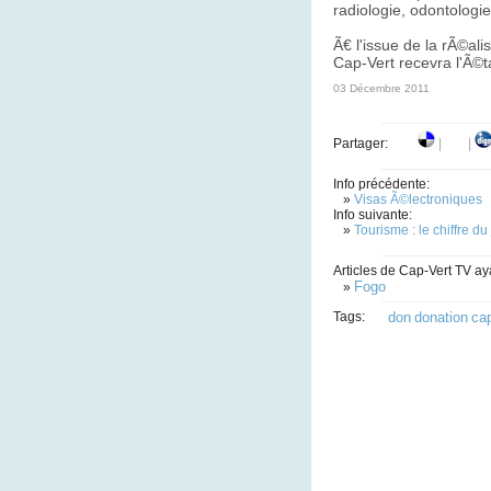
radiologie, odontologie
Ã€ l'issue de la rÃ©al
Cap-Vert recevra l'Ã©t
03 Décembre 2011
Partager:
|
|
Info précédente:
»
Visas Ã©lectroniques
Info suivante:
»
Tourisme : le chiffre du
Articles de Cap-Vert TV ay
Fogo
»
Tags:
don
donation
ca