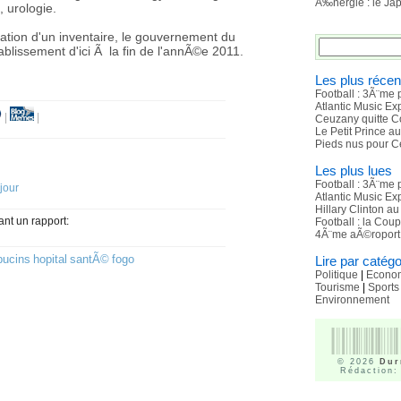
Ã‰nergie : le Ja
, urologie.
isation d'un inventaire, le gouvernement du
ablissement d'ici Ã la fin de l'annÃ©e 2011.
Les plus récen
Football : 3Ã¨me 
Atlantic Music E
|
|
Ceuzany quitte C
Le Petit Prince a
Pieds nus pour C
Les plus lues
Football : 3Ã¨me 
 jour
Atlantic Music E
Hillary Clinton a
ant un rapport:
Football : la Cou
4Ã¨me aÃ©roport 
pucins
hopital
santÃ©
fogo
Lire par catégo
Politique
|
Econo
Tourisme
|
Sports
Environnement
© 2026
Dur
Rédaction: