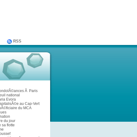
RSS
condolÃ©ances Ã Paris
euil national
ria Evora
spitalisÃ©e au Cap-Vert
nÃ©ficiaire du MCA
ques
nation
re du jour
sa flotte
me
Roussef