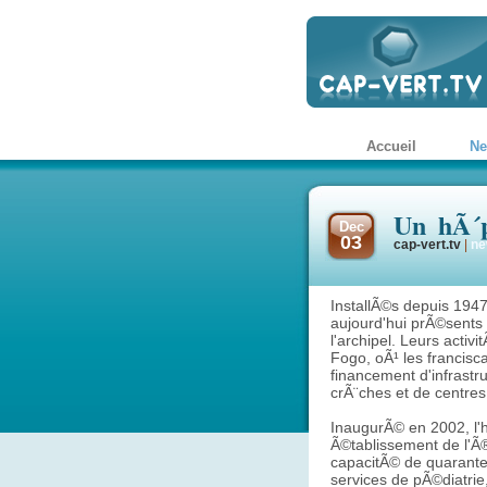
Accueil
N
Un hÃ´p
Dec
03
cap-vert.tv
|
ne
InstallÃ©s depuis 1947
aujourd'hui prÃ©sents
l'archipel. Leurs activ
Fogo, oÃ¹ les francisca
financement d'infrastr
crÃ¨ches et de centres
InaugurÃ© en 2002, l'h
Ã©tablissement de l'Ã®
capacitÃ© de quarante 
services de pÃ©diatri