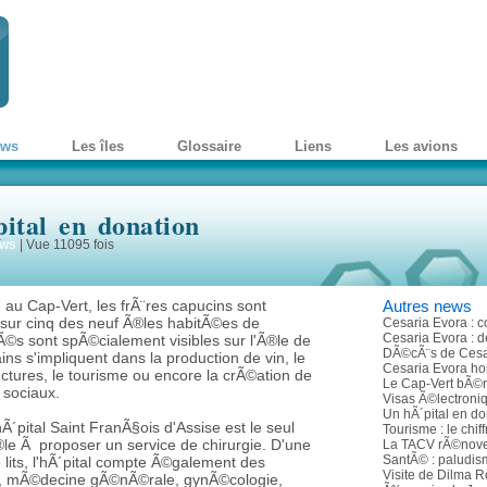
ews
Les îles
Glossaire
Liens
Les avions
ital en donation
ws
|
Vue 11095 fois
 au Cap-Vert, les frÃ¨res capucins sont
Autres news
 sur cinq des neuf Ã®les habitÃ©es de
Cesaria Evora : 
Cesaria Evora : d
itÃ©s sont spÃ©cialement visibles sur l'Ã®le de
DÃ©cÃ¨s de Cesa
ins s'impliquent dans la production de vin, le
Cesaria Evora ho
uctures, le tourisme ou encore la crÃ©ation de
Le Cap-Vert bÃ©
 sociaux.
Visas Ã©lectroni
Un hÃ´pital en do
Ã´pital Saint FranÃ§ois d'Assise est le seul
Tourisme : le chiff
le Ã proposer un service de chirurgie. D'une
La TACV rÃ©nove 
SantÃ© : paludis
lits, l'hÃ´pital compte Ã©galement des
Visite de Dilma 
e, mÃ©decine gÃ©nÃ©rale, gynÃ©cologie,