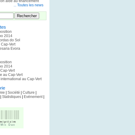
pon aide au financement
... Toutes les news
tes
position
xpo 2014
ordas do Sol
u Cap-Vert
esaria Evora
position
xpo 2014
u Cap-Vert
pe au Cap-Vert
international au Cap-Vert
rie
mie
|
Société
|
Culture
|
|
Statistiques
|
Evénement
|
miptizim
 Mic Dax