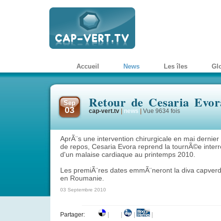
Accueil
News
Les îles
Gl
Retour de Cesaria Evor
Sep
03
cap-vert.tv
|
news
|
Vue 9634 fois
AprÃ¨s une intervention chirurgicale en mai dernier
de repos, Cesaria Evora reprend la tournÃ©e inter
d'un malaise cardiaque au printemps 2010.
Les premiÃ¨res dates emmÃ¨neront la diva capverd
en Roumanie.
03 Septembre 2010
Partager:
|
|
|
|