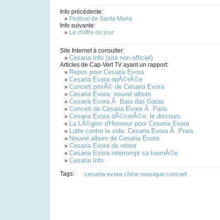
Info précédente:
»
Festival de Santa Maria
Info suivante:
»
Le chiffre du jour
Site Internet à consulter:
Cesaria Info (site non officiel)
»
Articles de Cap-Vert TV ayant un rapport:
Repos pour Cesaria Evora
»
Cesaria Evora opÃ©rÃ©e
»
Concert privÃ© de Cesaria Evora
»
Cesaria Evora: nouvel album
»
Cesaria Evora Ã Baia das Gatas
»
Concert de Cesaria Evora Ã Paris
»
Cesaria Evora dÃ©corÃ©e: le discours
»
La LÃ©gion d'Honneur pour Cesaria Evora
»
Lutte contre le sida: Cesaria Evora Ã Praia
»
Nouvel album de Cesaria Evora
»
Cesaria Evora de retour
»
Cesaria Evora interrompt sa tournÃ©e
»
Cesaria Info
»
Tags:
cesaria
evora
chine
musique
concert