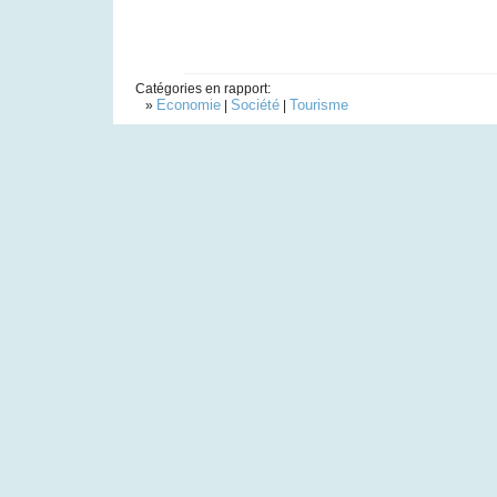
Catégories en rapport:
Economie
Société
Tourisme
»
|
|