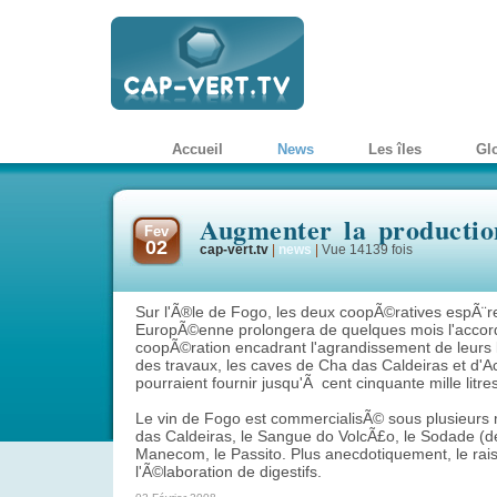
Accueil
News
Les îles
Gl
Augmenter la productio
Fev
02
cap-vert.tv
|
news
|
Vue 14139 fois
Sur l'Ã®le de Fogo, les deux coopÃ©ratives espÃ¨re
EuropÃ©enne prolongera de quelques mois l'accor
coopÃ©ration encadrant l'agrandissement de leurs lo
des travaux, les caves de Cha das Caldeiras et d
pourraient fournir jusqu'Ã cent cinquante mille litre
Le vin de Fogo est commercialisÃ© sous plusieurs
das Caldeiras, le Sangue do VolcÃ£o, le Sodade (de
Manecom, le Passito. Plus anecdotiquement, le rais
l'Ã©laboration de digestifs.