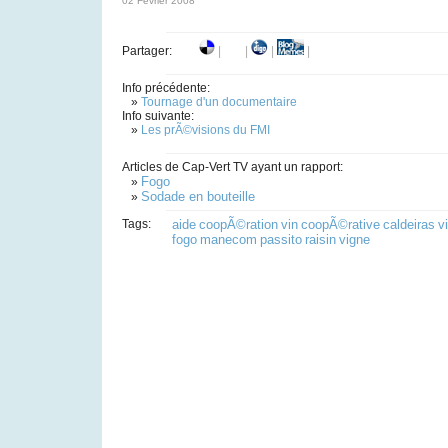
02 Février 2008
Partager:
|
|
|
|
Info précédente:
»
Tournage d'un documentaire
Info suivante:
»
Les prÃ©visions du FMI
Articles de Cap-Vert TV ayant un rapport:
Fogo
»
Sodade en bouteille
»
Tags:
aide
coopÃ©ration
vin
coopÃ©rative
caldeiras
v
fogo
manecom
passito
raisin
vigne